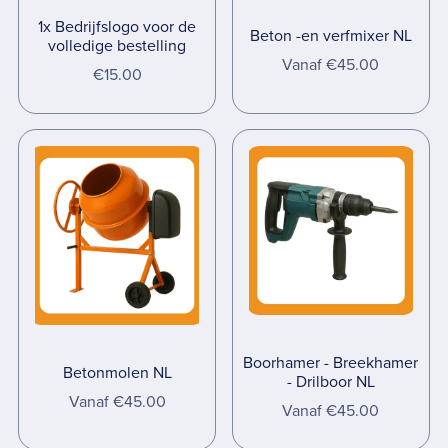
1x Bedrijfslogo voor de
Beton -en verfmixer NL
volledige bestelling
Vanaf €45.00
€15.00
Boorhamer - Breekhamer
Betonmolen NL
- Drilboor NL
Vanaf €45.00
Vanaf €45.00