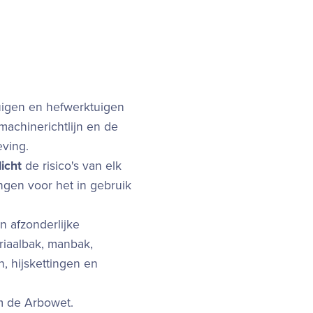
uigen en hefwerktuigen
machinerichtlijn en de
eving.
licht
de risico's van elk
ngen voor het in gebruik
en afzonderlijke
riaalbak, manbak,
n, hijskettingen en
rm de Arbowet.