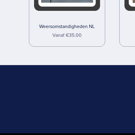
Weersomstandigheden NL
Vanaf €35.00