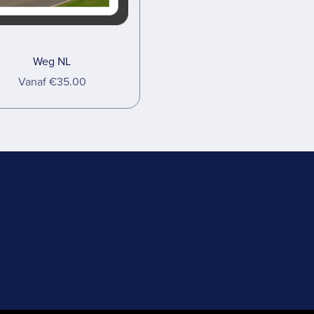
Weg NL
Vanaf €35.00