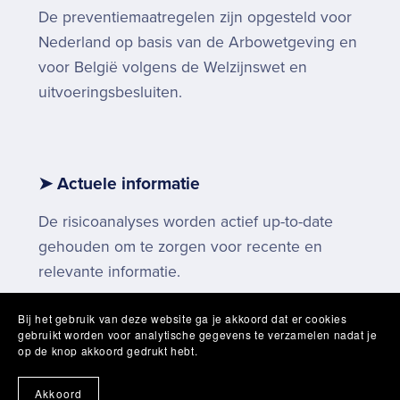
De preventiemaatregelen zijn opgesteld voor
Nederland op basis van de Arbowetgeving en
voor België volgens de Welzijnswet en
uitvoeringsbesluiten.
➤ Actuele informatie
De risicoanalyses worden actief up-to-date
gehouden om te zorgen voor recente en
relevante informatie.
Bij het gebruik van deze website ga je akkoord dat er cookies
gebruikt worden voor analytische gegevens te verzamelen nadat je
op de knop akkoord gedrukt hebt.
Akkoord