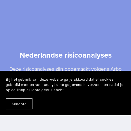
Nederlandse risicoanalyses
Deze risicoanalyses zijn opgemaakt volgens Arbo
wet en de CSE standaard door een team
Bij het gebruik van deze website ga je akkoord dat er cookies
gebruikt worden voor analytische gegevens te verzamelen nadat je
gekwalificeerde veiligheidskundigen. Je kan ze
op de knop akkoord gedrukt hebt.
kopen met je eigen bedrijfslogo en adres zodat ze
perfect in jullie documentatie passen. Ontvang zo
Akkoord
een volledig risicoanalyse rapport. Kies optioneel de
handige instructieversie om medewerkers snel te
instrueren. Voeg jouw bedrijfslogo toe voor een